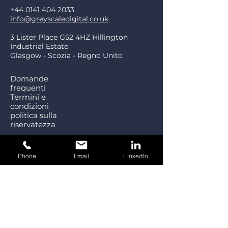
+44 0141 404 2033
info@greyscaledigital.co.uk
3 Lister Place G52 4HZ Hillington
Industrial Estate
Glasgow - Scozia - Regno Unito
Domande
frequenti
Termini e
condizioni
politica sulla
riservatezza
Phone
Email
LinkedIn
Contattaci
Nome di battesimo
*