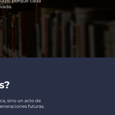
plazo, porque cada
vada.
s?
ca, sino un acto de
generaciones futuras.