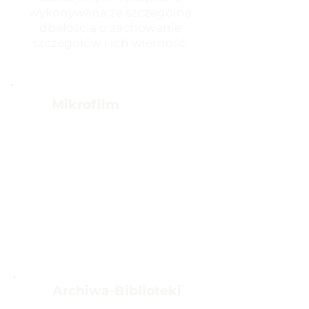
wykonywana ze szczególną
dbałością o zachowanie
szczegółów i ich wierność.
Mikrofilm
Wysokiej jakości skanowanie
mikrofilmów do
przeszukiwalnych plików
cyfrowych, co ułatwia dostęp
do pamięci masowej i jej
przechowywanie
Archiwa-Biblioteki