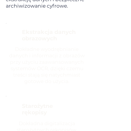
archiwizowanie cyfrowe.
Ekstrakcja danych
obrazowych
Dokładne wyodrębnianie
danych i informacji z obrazów
przy użyciu zaawansowanych
systemów OCR, dzięki czemu
treści stają się natychmiast
gotowe do użycia.
Starożytne
rękopisy
Dokładna digitalizacja
starożytnych rękopisów,