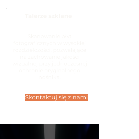
Talerze szklane
Skanowanie płyt
fotograficznych w wysokiej
rozdzielczości, pozwalające
na zachowanie jakości
wizualnej przy jednoczesnej
ochronie oryginalnego
nośnika.
Skontaktuj się z nami