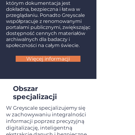
którym dokumentacja jest
dokładna, bezpieczna i łatwa w
przeglądaniu. Ponadto Greyscale
współpracuje z renomowanymi
portalami publicznymi, zwiększając
dostępność cennych materiałów
archiwalnych dla badaczy i
społeczności na całym świecie.
Więcej informacji
Obszar
specjalizacji
W Greyscale specjalizujemy się
w zachowywaniu integralności
informacji poprzez precyzyjną
digitalizację, inteligentną
ekstrakcję danych i bezpieczne