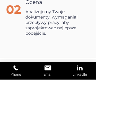
Ocena
02
Analizujemy Twoje
dokumenty, wymagania i
przepływy pracy, aby
zaprojektować najlepsze
podejście.
Transformacja
Phone
Email
LinkedIn
03
Digitalizujemy, organizujemy i
przetwarzamy Twoje
materiały z precyzją i
starannością.