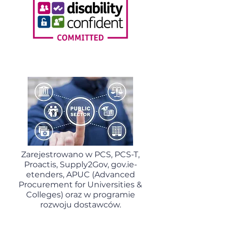
publicznych, który wymaga, aby 
przed zakupem czegokolwiek 
zamawiający zastanowił się nad 
tym, jak może poprawić dobrobyt 
społeczny, środowiskowy i 
ekonomiczny obszaru, na którym 
działa, ze szczególnym 
uwzględnieniem zmniejszania 
nierówności.
Zarejestrowano w PCS, PCS-T,
Proactis, Supply2Gov, gov.ie-
etenders, APUC (Advanced
Procurement for Universities &
Colleges) oraz w programie
rozwoju dostawców.