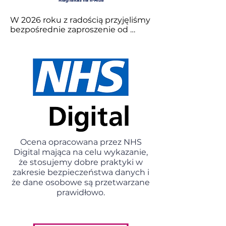
W 2026 roku z radością przyjęliśmy 
bezpośrednie zaproszenie od 
rządu Szkocji do przystąpienia do 
DPS jako przedsiębiorstwo 
wspierane.

Głównym celem wymogów DPS 
dla przedsiębiorstw wspieranych 
jest zapewnienie szkockim 
organom sektora publicznego i 
sektora trzeciego (organy 
publiczne DPS) jasnej ścieżki 
zakupu towarów i usług od 
Ocena opracowana przez NHS
przedsiębiorstw wspieranych, a 
Digital mająca na celu wykazanie,
tym samym wspieranie integracji 
że stosujemy dobre praktyki w
osób niepełnosprawnych i osób 
zakresie bezpieczeństwa danych i
znajdujących się w niekorzystnej 
że dane osobowe są przetwarzane
sytuacji z głównym nurtem rynku 
pracy. DPS pomaga zapewnić, że 
prawidłowo.
organy sektora publicznego 
spełniają obowiązek 
zrównoważonych zamówień 