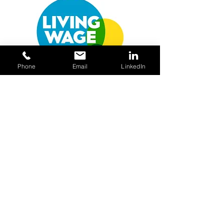
Phone
Email
LinkedIn
Kontaktować się
Skontaktuj się z Greyscale
+44 0141 404 2033
info@greyscaledigital.co.uk
3 Lister Place, Hillington Industrial Estate,
Glasgow, G52 4HZ, Szkocja, Wielka
Brytania