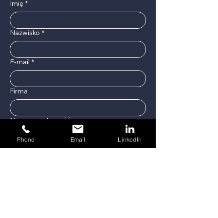
Imię
*
Nazwisko
*
E-mail
*
Firma
Napisz wiadomość
Phone
Email
LinkedIn
Składać